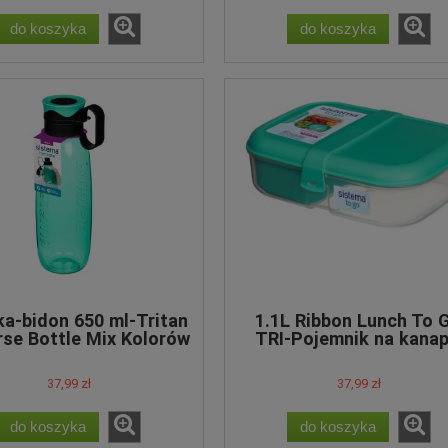
do koszyka
do koszyka
ka-bidon 650 ml-Tritan
1.1L Ribbon Lunch To 
rse Bottle Mix Kolorów
TRI-Pojemnik na kanap
37,99 zł
37,99 zł
do koszyka
do koszyka