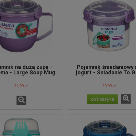
emnik na dużą zupę -
Pojemnik śniadaniowy 
ema - Large Soup Mug
jogurt - Śniadanie To G
To Go
różne kolory
31,99 zł
29,99 zł
do koszyka