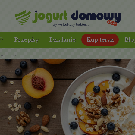
ć?
Przepisy
Działanie
Kup teraz
Blo
tema Polska