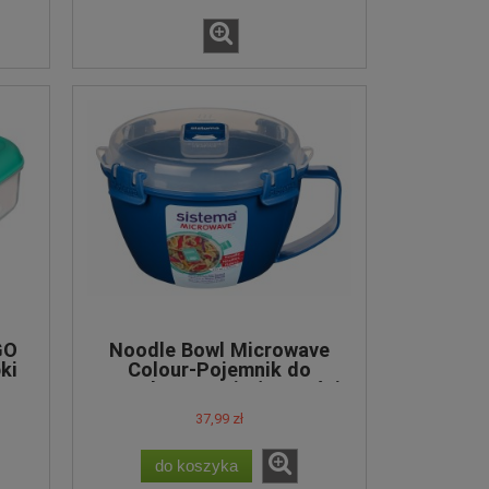
GO
Noodle Bowl Microwave
ki
Colour-Pojemnik do
przechowywania żywności
37,99 zł
do koszyka