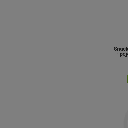
Snack
- po
wid