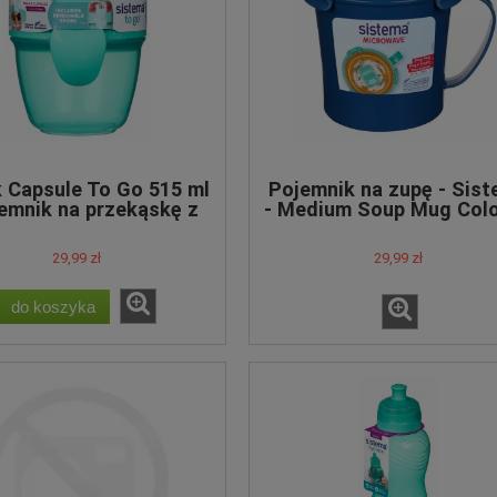
 Capsule To Go 515 ml
Pojemnik na zupę - Sis
jemnik na przekąskę z
- Medium Soup Mug Colo
elcem - różne kolory
656 ml
29,99 zł
29,99 zł
do koszyka