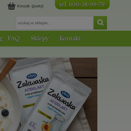
tel. 600-58-99-79
Koszyk:
(pusty)
g
FAQ
Sklepy
Kontakt