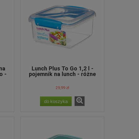
na
Lunch Plus To Go 1,2 l -
o -
pojemnik na lunch - różne
kolory
29,99 zł
do koszyka