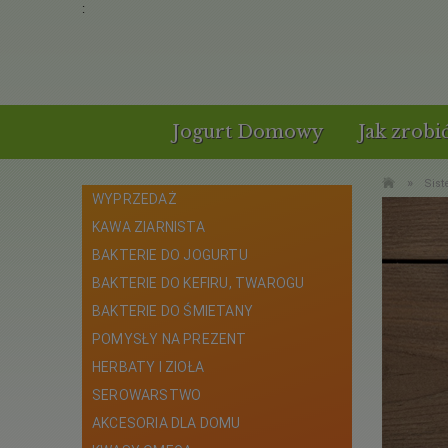
:
Jogurt Domowy
Jak zrobi
»
Sis
WYPRZEDAŻ
KAWA ZIARNISTA
BAKTERIE DO JOGURTU
BAKTERIE DO KEFIRU, TWAROGU
BAKTERIE DO ŚMIETANY
POMYSŁY NA PREZENT
HERBATY I ZIOŁA
SEROWARSTWO
AKCESORIA DLA DOMU