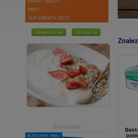
KWASY OMEGA
MIXY
SUPLEMENTY DIETY
Zarejestruj się
Zaloguj się
Znalez
Bestsellery
Bent
poje