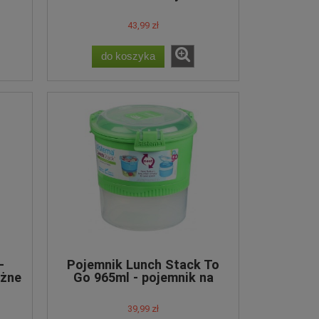
43,99 zł
do koszyka
Zakwaska PROBIO JOGURT -
zestaw 6 fiolek
48,60 zł
do koszyka
-
Pojemnik Lunch Stack To
óżne
Go 965ml - pojemnik na
lunch - różne kolory
39,99 zł