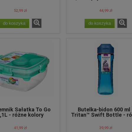
kolory
różne kolory
52,99 zł
44,99 zł
do koszyka
do koszyka
BIFIVIT - zestaw 6
Zakwaska do KEFIRU - zestaw
6 fiolek
46,98 zł
46,98 zł
do koszyka
emnik Sałatka To Go
Butelka-bidon 600 ml 
,1L - różne kolory
Tritan™ Swift Bottle - r
kolory
41,99 zł
39,99 zł