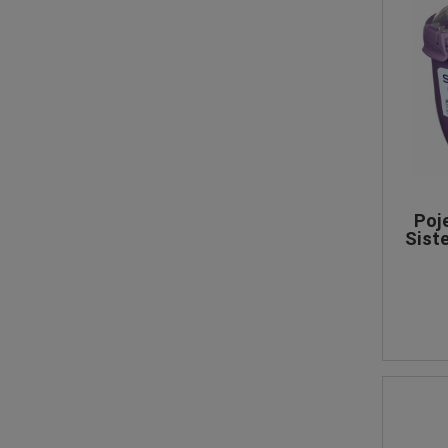
Poj
Sist