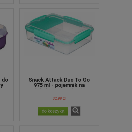
- do
Snack Attack Duo To Go
ry
975 ml - pojemnik na
śniadanie, przekąski
32,99 zł
do koszyka