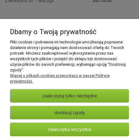
Zakwaska do Twarogu
2027.03.02
Dbamy o Twoją prywatność
Pliki cookies i pokrewne im technologie umożliwiają poprawne
działanie strony i pomagają nam dostosować ofertę do Twoich
Strona główna
|
Jak zrobić ?
|
Przepisy
|
Regulamin zakupu
|
Zamówienia
|
Dla
potrzeb. Możesz zaakceptować wykorzystanie przez nas
dystrybutorów
|
Program partnerski
|
Kontakt
wszystkich tych plików i przejść do sklepu lub dostosować
użycie plików do swoich preferencji, wybierając opcję "Dostosuj
zgody".
Pomoc
Więcej o plikach cookies przeczytasz w naszej Polityce
prywatności.
Płatności i dostawa
zaakceptuj tylko niezbędne
Faktury i zwroty
dostosuj zgody
Moje konto
zaakceptuj wszystkie
O nas