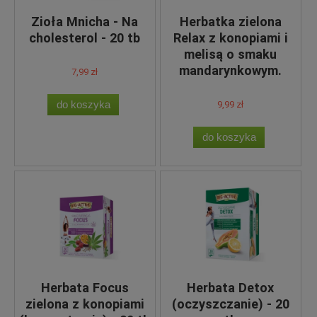
Zioła Mnicha - Na
Herbatka zielona
cholesterol - 20 tb
Relax z konopiami i
melisą o smaku
mandarynkowym.
7,99 zł
do koszyka
9,99 zł
do koszyka
Herbata Focus
Herbata Detox
zielona z konopiami
(oczyszczanie) - 20