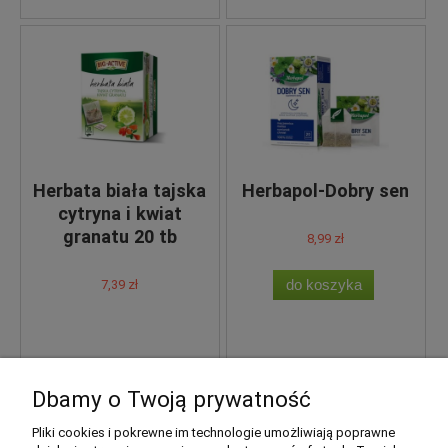
Herbata biała tajska
Herbapol-Dobry sen
cytryna i kwiat
granatu 20 tb
8,99 zł
do koszyka
7,39 zł
Dbamy o Twoją prywatność
Pliki cookies i pokrewne im technologie umożliwiają poprawne