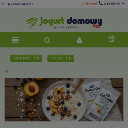
zadzwoń:
600-58-99-79
39 tys. obserwujących
:
Zarejestruj się
Zaloguj się