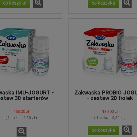
do koszyka
do koszyka
waska IMU-JOGURT -
Zakwaska PROBIO JOG
staw 30 starterów
- zestaw 20 fiolek
165,00 zł
130,00 zł
( 1 fiolka = 5,50 zł )
( 1 fiolka = 6,50 zł )
do koszyka