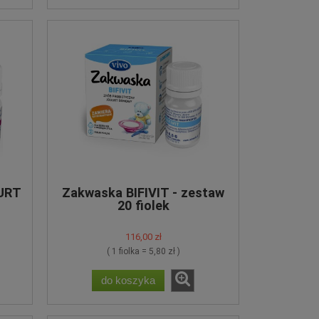
URT
Zakwaska BIFIVIT - zestaw
20 fiolek
116,00 zł
( 1 fiolka = 5,80 zł )
do koszyka