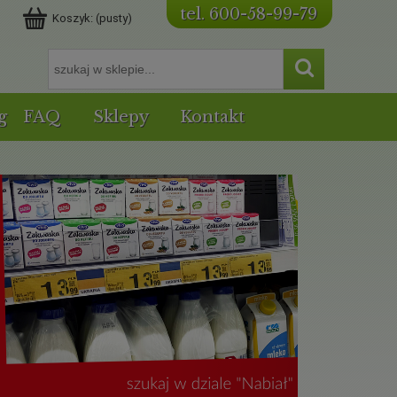
tel. 600-58-99-79
Koszyk:
(pusty)
g
FAQ
Sklepy
Kontakt