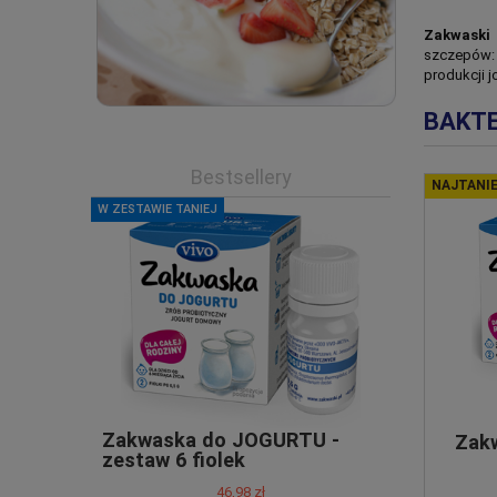
Zakwaski
szczepów
produkcji 
BAKTE
Bestsellery
Zakwaska do JOGURTU -
Zakwaska 
Zak
zestaw 6 fiolek
fiolek
46,98 zł