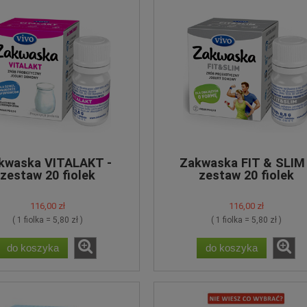
kwaska VITALAKT -
Zakwaska FIT & SLIM 
zestaw 20 fiolek
zestaw 20 fiolek
116,00 zł
116,00 zł
( 1 fiolka = 5,80 zł )
( 1 fiolka = 5,80 zł )
do koszyka
do koszyka