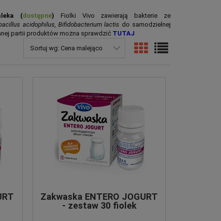
 mleka
(
dostępne
)
Fiolki Vivo zawierają bakterie ze
acillus acidophilus, Bifidobacterium lactis
do samodzielnej
wanej partii produktów można sprawdzić
TUTAJ
Sortuj wg:
Cena malejąco
Zakwaska PROBIO JOGURT -
URT
Zakwaska ENTERO JOGURT
zestaw 6 fiolek
- zestaw 30 fiolek
48,60 zł