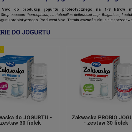
 Vivo do produkcji jogurtu probiotycznego na 1-3 litrów
:
Streptococcus thermophilus, Lactobacillus delbrueckii ssp. Bulgaricus, Lactob
jogurtu probiotycznego. Producent Vivo. Termin ważności aktualnie sprzeda
RIE DO JOGURTU
BIFIVIT - zestaw 6
waska do JOGURTU -
Zakwaska PROBIO JOG
Zakwaska do KEFIRU - zestaw
zestaw 30 fiolek
- zestaw 30 fiolek
6 fiolek
46,98 zł