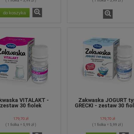
( 1 fiolka = 5,99 zł )
( 1 fiolka = 5,99 zł )
do koszyka
kwaska VITALAKT -
Zakwaska JOGURT ty
zestaw 30 fiolek
GRECKI - zestaw 30 fio
179,70 zł
179,70 zł
( 1 fiolka = 5,99 zł )
( 1 fiolka = 5,99 zł )