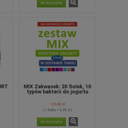
do koszyka
URT
MIX Zakwasek: 20 fiolek, 10
typów bakterii do jogurtu
129,80 zł
( 1 fiolka = 6,49 zł )
do koszyka