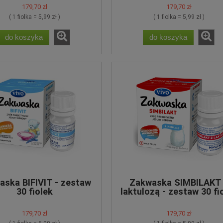
46,98 zł
179,70 zł
179,70 zł
do koszyka
( 1 fiolka = 5,99 zł )
( 1 fiolka = 5,99 zł )
do koszyka
do koszyka
aska BIFIVIT - zestaw
Zakwaska SIMBILAKT
30 fiolek
laktulozą - zestaw 30 fi
179,70 zł
179,70 zł