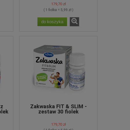
179,70 zł
do koszyka
( 1 fiolka = 5,99 zł )
do koszyka
 z
Zakwaska FIT & SLIM -
olek
zestaw 30 fiolek
179,70 zł