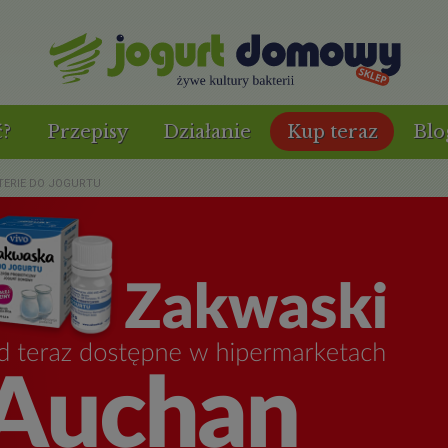
ć?
Przepisy
Działanie
Kup teraz
Blo
TERIE DO JOGURTU