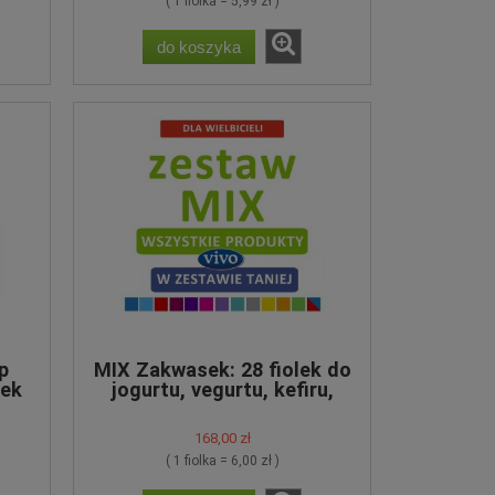
( 1 fiolka = 5,99 zł )
do koszyka
p
MIX Zakwasek: 28 fiolek do
lek
jogurtu, vegurtu, kefiru,
twarogu, śmietany
168,00 zł
( 1 fiolka = 6,00 zł )