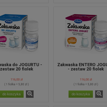
waska do JOGURTU -
Zakwaska ENTERO JOG
zestaw 20 fiolek
- zestaw 20 fiolek
116,00 zł
116,00 zł
( 1 fiolka = 5,80 zł )
( 1 fiolka = 5,80 zł )
do koszyka
do koszyka