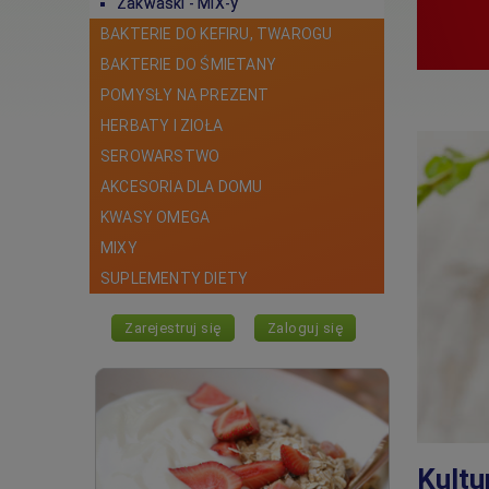
Zakwaski - MIX-y
BAKTERIE DO KEFIRU, TWAROGU
BAKTERIE DO ŚMIETANY
POMYSŁY NA PREZENT
HERBATY I ZIOŁA
SEROWARSTWO
AKCESORIA DLA DOMU
KWASY OMEGA
MIXY
SUPLEMENTY DIETY
Zarejestruj się
Zaloguj się
Kultu